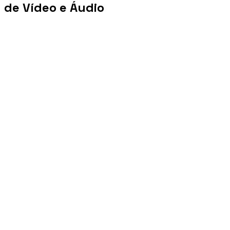
de Vídeo e Áudio
+100 mi
Views/mês
+1 PB
Tráfego/mês
+10 mil