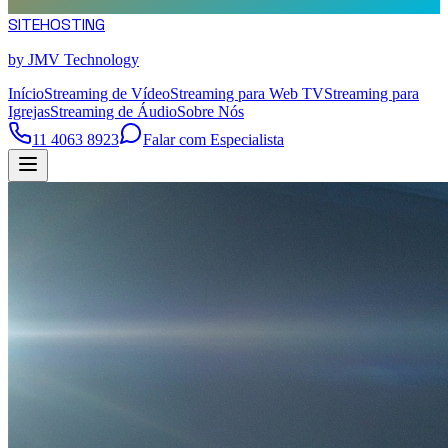
SITE
HOSTING
by JMV Technology
Início
Streaming de Vídeo
Streaming para Web TV
Streaming para
Igrejas
Streaming de Áudio
Sobre Nós
11 4063 8923
Falar com Especialista