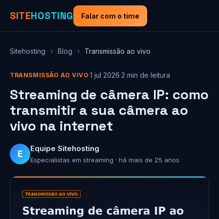
SITE
HOSTING
Falar com o time
Sitehosting
›
Blog
›
Transmissão ao vivo
·
1 jul 2026
·
2 min de leitura
TRANSMISSÃO AO VIVO
Streaming de câmera IP: como
transmitir a sua câmera ao
vivo na internet
Equipe Sitehosting
E
Especialistas em streaming · há mais de 25 anos