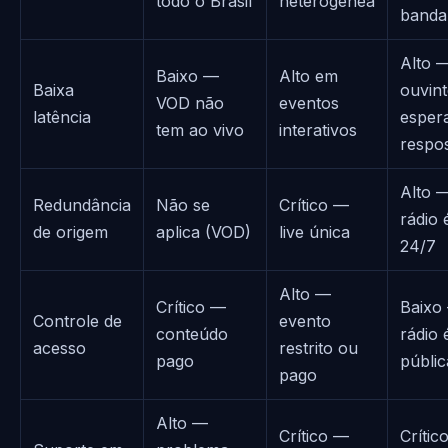
todo o Brasil
heterogênea
banda
Alto 
Baixo —
Alto em
Baixa
ouvint
VOD não
eventos
latência
esper
tem ao vivo
interativos
respo
Alto 
Redundância
Não se
Crítico —
rádio 
de origem
aplica (VOD)
live única
24/7
Alto —
Crítico —
Baixo
Controle de
evento
conteúdo
rádio 
acesso
restrito ou
pago
públic
pago
Alto —
Crítico —
Crític