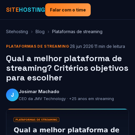
SITE
HOSTING
Falar com o time
Sitehosting
›
Blog
›
Plataformas de streaming
·
28 jun 2026
·
11 min de leitura
PLATAFORMAS DE STREAMING
Qual a melhor plataforma de
streaming? Critérios objetivos
para escolher
Josimar Machado
J
CEO da JMV Technology · +25 anos em streaming