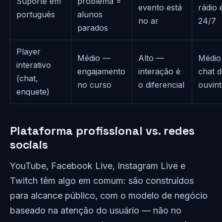
Suporte em
problema =
evento está
rádio 
português
alunos
no ar
24/7
parados
Player
Médio —
Alto —
Médio
interativo
engajamento
interação é
chat d
(chat,
no curso
o diferencial
ouvint
enquete)
Plataforma profissional vs. redes
sociais
YouTube, Facebook Live, Instagram Live e
Twitch têm algo em comum: são construídos
para alcance público, com o modelo de negócio
baseado na atenção do usuário — não no