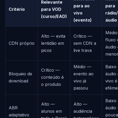
Relevante
para ao
para
Critério
para VOD
vivo
rádio/
(curso/EAD)
(evento)
áudio
Médio
Alto — evita
Crítico —
fluxo 
CDN próprio
lentidão em
sem CDN a
áudio 
picos
live trava
meno
Médio —
Baixo
Crítico —
Bloqueio de
evento ao
áudio
conteúdo é
download
vivo já
vivo é
o produto
passou
efême
Baixo
Alto —
Alto —
ABR
áudio
alunos em
audiência
adaptativo
pouca