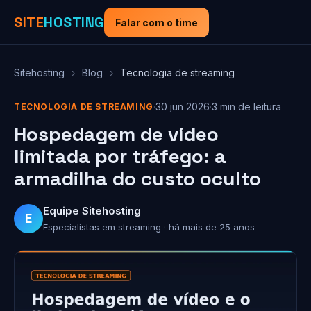
SITE
HOSTING
Falar com o time
Sitehosting
›
Blog
›
Tecnologia de streaming
·
30 jun 2026
·
3 min de leitura
TECNOLOGIA DE STREAMING
Hospedagem de vídeo
limitada por tráfego: a
armadilha do custo oculto
Equipe Sitehosting
E
Especialistas em streaming · há mais de 25 anos