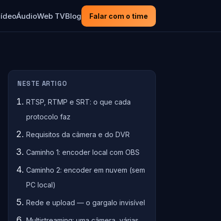
ídeo
Áudio
Web TV
Blog
Falar com o time
NESTE ARTIGO
RTSP, RTMP e SRT: o que cada
protocolo faz
Requisitos da câmera e do DVR
Caminho 1: encoder local com OBS
Caminho 2: encoder em nuvem (sem
PC local)
Rede e upload — o gargalo invisível
Multistreaming: uma câmera, várias