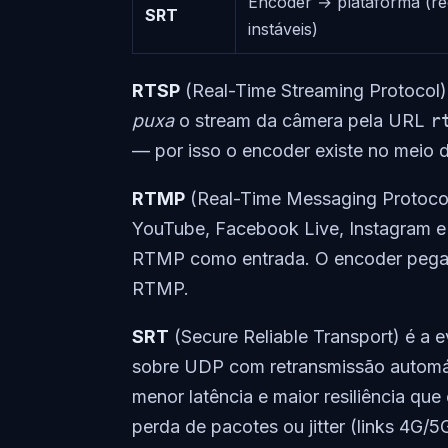
Encoder → plataforma (re
SRT
instáveis)
RTSP
(Real-Time Streaming Protocol)
puxa
o stream da câmera pela URL
r
— por isso o encoder existe no meio 
RTMP
(Real-Time Messaging Protocol
YouTube, Facebook Live, Instagram e 
RTMP como entrada. O encoder pega 
RTMP.
SRT
(Secure Reliable Transport) é a e
sobre UDP com retransmissão automá
menor latência e maior resiliência q
perda de pacotes ou jitter (links 4G/5