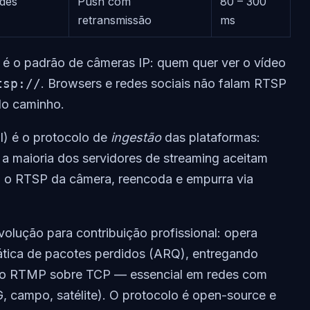
des
Push com
80 – 300
retransmissão
ms
 é o padrão de câmeras IP: quem quer ver o vídeo
tsp://
. Browsers e redes sociais não falam RTSP
do caminho.
) é o protocolo de
ingestão
das plataformas:
a maioria dos servidores de streaming aceitam
o RTSP da câmera, reencoda e empurra via
volução para contribuição profissional: opera
tica de pacotes perdidos (ARQ), entregando
ue o RTMP sobre TCP — essencial em redes com
G, campo, satélite). O protocolo é open-source e