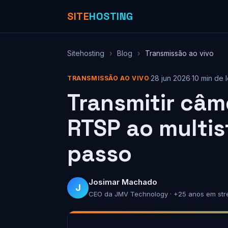
SITE
HOSTING
Sitehosting
›
Blog
›
Transmissão ao vivo
·
28 jun 2026
·
10 min de l
TRANSMISSÃO AO VIVO
Transmitir câme
RTSP ao multis
passo
Josimar Machado
J
CEO da JMV Technology · +25 anos em str