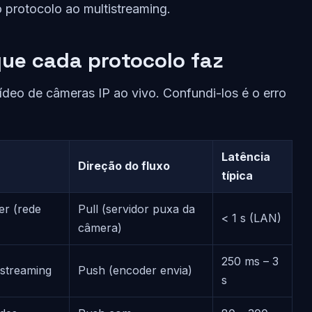
o protocolo ao multistreaming.
que cada protocolo faz
ídeo de câmeras IP ao vivo. Confundi-los é o erro
Latência
Direção do fluxo
típica
er (rede
Pull (servidor puxa da
< 1 s (LAN)
câmera)
250 ms – 3
streaming
Push (encoder envia)
s