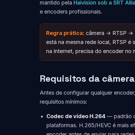
mantido pela
Haivision sob a SRT Alli
e encoders profissionais.
Regra prática:
câmera → RTSP → e
está na mesma rede local, RTSP é su
na internet, precisa do encoder no
Requisitos da câmera
Antes de configurar qualquer encoder
requisitos mínimos:
Codec de vídeo H.264
— padrão c
plataformas. H.265/HEVC é mais ef
encoder antes de enviar para redes