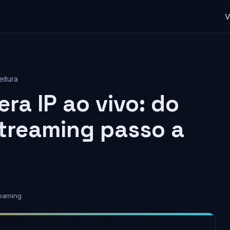
V
eitura
ra IP ao vivo: do
treaming passo a
eaming