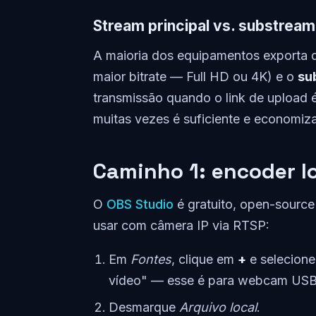
Stream principal vs. substream
A maioria dos equipamentos exporta 
maior bitrate — Full HD ou 4K) e o
su
transmissão quando o link de upload é 
muitas vezes é suficiente e economiz
Caminho 1: encoder l
O
OBS Studio
é gratuito, open-sourc
usar com câmera IP via RTSP:
Em
Fontes
, clique em
+
e selecion
vídeo" — esse é para webcam USB
Desmarque
Arquivo local
.