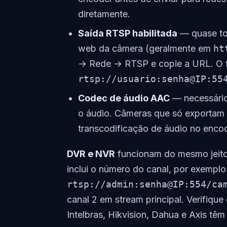
diretamente.
Saída RTSP habilitada
— quase to
web da câmera (geralmente em
ht
→ Rede → RTSP e copie a URL. O 
rtsp://usuario:senha@IP:55
Codec de áudio AAC
— necessário 
o áudio. Câmeras que só exportam G
transcodificação de áudio no encod
DVR e NVR
funcionam do mesmo jeito
inclui o número do canal, por exemplo
rtsp://admin:senha@IP:554/ca
canal 2 em stream principal. Verifiqu
Intelbras, Hikvision, Dahua e Axis tê