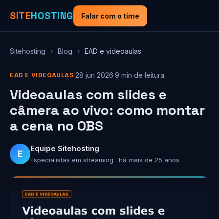
SITE
HOSTING
Falar com o time
Sitehosting
›
Blog
›
EAD e videoaulas
·
28 jun 2026
·
9 min de leitura
EAD E VIDEOAULAS
Videoaulas com slides e
câmera ao vivo: como montar
a cena no OBS
Equipe Sitehosting
E
Especialistas em streaming · há mais de 25 anos