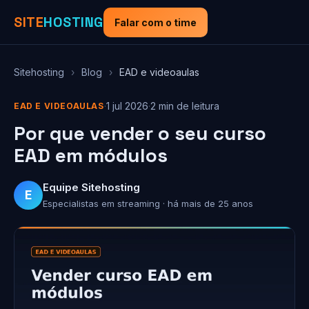
SITE
HOSTING
Falar com o time
Sitehosting
›
Blog
›
EAD e videoaulas
·
1 jul 2026
·
2 min de leitura
EAD E VIDEOAULAS
Por que vender o seu curso
EAD em módulos
Equipe Sitehosting
E
Especialistas em streaming · há mais de 25 anos