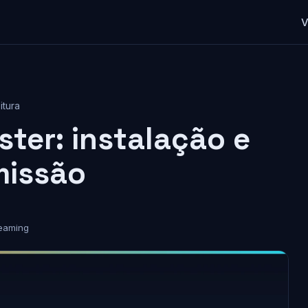
V
itura
ster: instalação e
missão
eaming