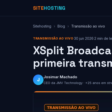
SITE
HOSTING
Sitehosting
›
Blog
›
Transmissão ao vivo
·
30 jun 2026
·
2 min de le
TRANSMISSÃO AO VIVO
XSplit Broadca
primeira trans
Josimar Machado
J
CEO da JMV Technology · +25 anos em str