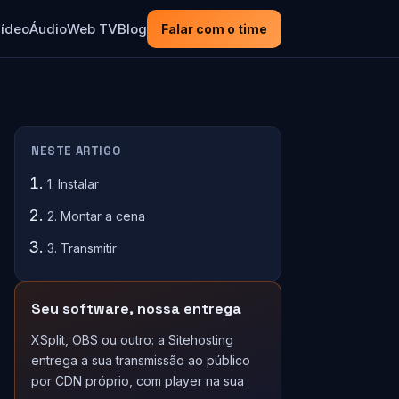
ídeo
Áudio
Web TV
Blog
Falar com o time
NESTE ARTIGO
1. Instalar
2. Montar a cena
3. Transmitir
Seu software, nossa entrega
XSplit, OBS ou outro: a Sitehosting
entrega a sua transmissão ao público
por CDN próprio, com player na sua