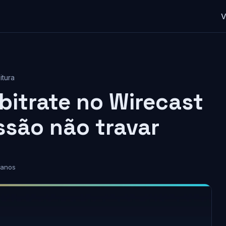
V
itura
 bitrate no Wirecast
ssão não travar
 anos