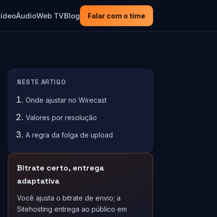
ídeo
Áudio
Web TV
Blog
Falar com o time
NESTE ARTIGO
Onde ajustar no Wirecast
Valores por resolução
A regra da folga de upload
Bitrate certo, entrega
adaptativa
Você ajusta o bitrate de envio; a
Sitehosting entrega ao público em