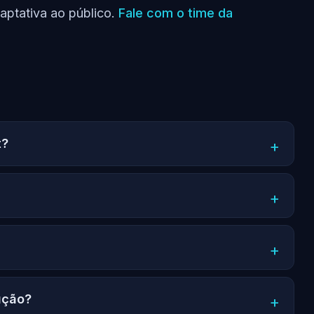
daptativa ao público.
Fale com o time da
t?
lução?