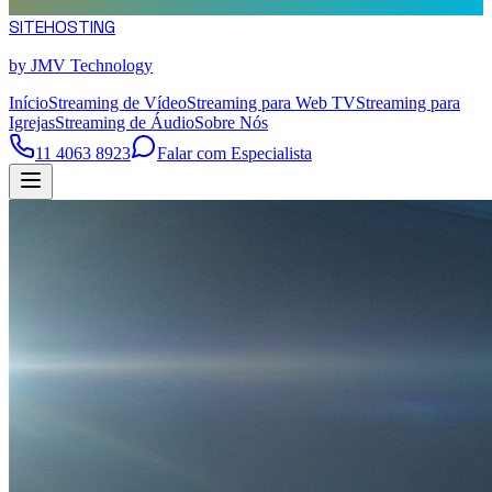
SITE
HOSTING
by JMV Technology
Início
Streaming de Vídeo
Streaming para Web TV
Streaming para
Igrejas
Streaming de Áudio
Sobre Nós
11 4063 8923
Falar com Especialista