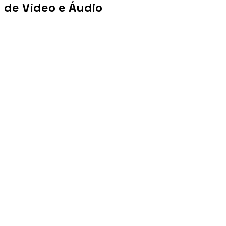
de Vídeo e Áudio
+100 mi
Views/mês
+1 PB
Tráfego/mês
+10 mil