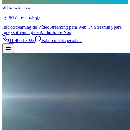
SITE
HOSTING
by JMV Technology
Início
Streaming de Vídeo
Streaming para Web TV
Streaming para
Igrejas
Streaming de Áudio
Sobre Nós
11 4063 8923
Falar com Especialista