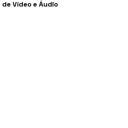
de Vídeo e Áudio
+100 mi
Views/mês
+1 PB
Tráfego/mês
+10 mil