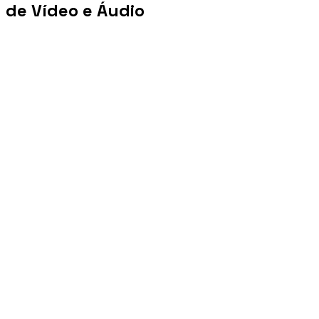
de Vídeo e Áudio
+100 mi
Views/mês
+1 PB
Tráfego/mês
+10 mil