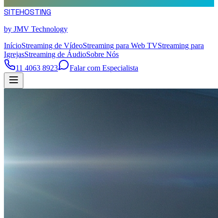
SITE
HOSTING
by JMV Technology
Início
Streaming de Vídeo
Streaming para Web TV
Streaming para
Igrejas
Streaming de Áudio
Sobre Nós
11 4063 8923
Falar com Especialista