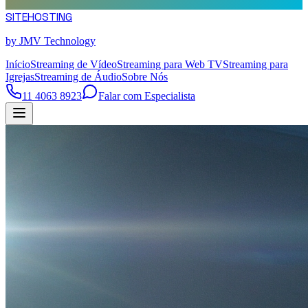
SITE
HOSTING
by JMV Technology
Início
Streaming de Vídeo
Streaming para Web TV
Streaming para
Igrejas
Streaming de Áudio
Sobre Nós
11 4063 8923
Falar com Especialista