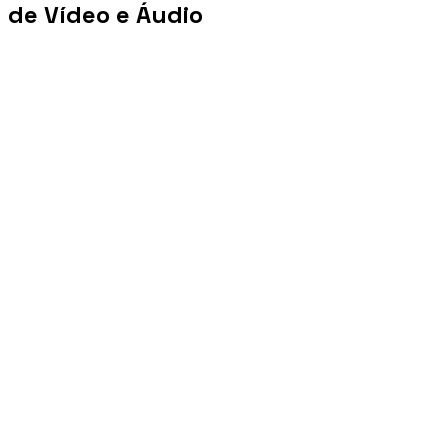
de Vídeo e Áudio
+100 mi
Views/mês
+1 PB
Tráfego/mês
+10 mil