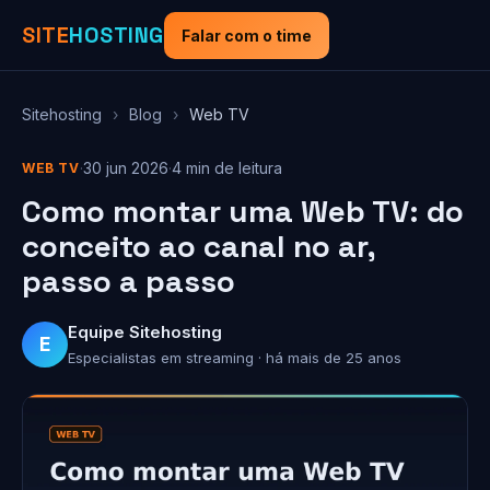
SITE
HOSTING
Falar com o time
Sitehosting
›
Blog
›
Web TV
·
30 jun 2026
·
4 min de leitura
WEB TV
Como montar uma Web TV: do
conceito ao canal no ar,
passo a passo
Equipe Sitehosting
E
Especialistas em streaming · há mais de 25 anos