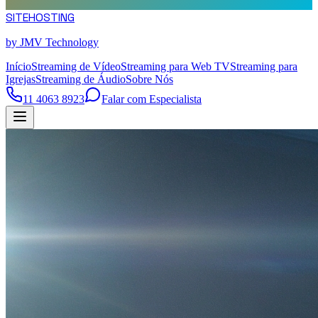
SITE
HOSTING
by JMV Technology
Início
Streaming de Vídeo
Streaming para Web TV
Streaming para
Igrejas
Streaming de Áudio
Sobre Nós
11 4063 8923
Falar com Especialista