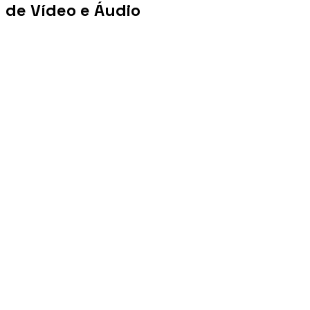
de Vídeo e Áudio
+100 mi
Views/mês
+1 PB
Tráfego/mês
+10 mil