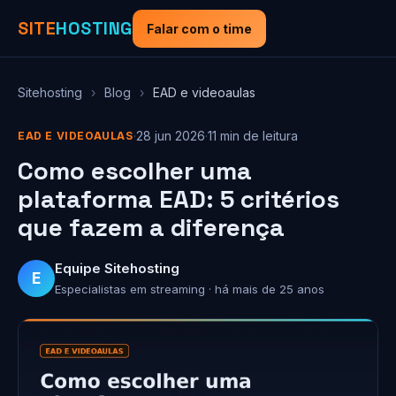
SITE
HOSTING
Falar com o time
Sitehosting
›
Blog
›
EAD e videoaulas
·
28 jun 2026
·
11 min de leitura
EAD E VIDEOAULAS
Como escolher uma
plataforma EAD: 5 critérios
que fazem a diferença
Equipe Sitehosting
E
Especialistas em streaming · há mais de 25 anos