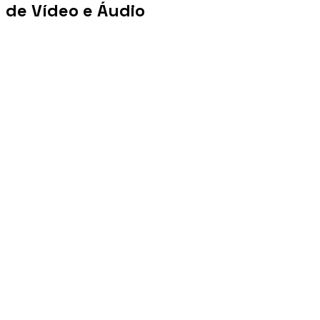
de Vídeo e Áudio
+100 mi
Views/mês
+1 PB
Tráfego/mês
+10 mil