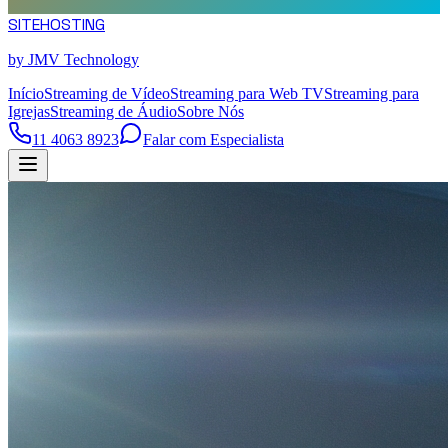
SITE
HOSTING
by JMV Technology
Início
Streaming de Vídeo
Streaming para Web TV
Streaming para
Igrejas
Streaming de Áudio
Sobre Nós
11 4063 8923
Falar com Especialista