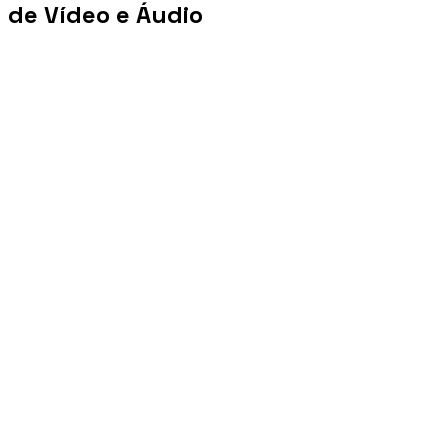
de Vídeo e Áudio
+100 mi
Views/mês
+1 PB
Tráfego/mês
+10 mil