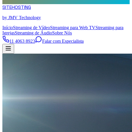
SITE
HOSTING
by JMV Technology
Início
Streaming de Vídeo
Streaming para Web TV
Streaming para
Igrejas
Streaming de Áudio
Sobre Nós
11 4063 8923
Falar com Especialista