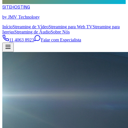
SITE
HOSTING
by JMV Technology
Início
Streaming de Vídeo
Streaming para Web TV
Streaming para
Igrejas
Streaming de Áudio
Sobre Nós
11 4063 8923
Falar com Especialista