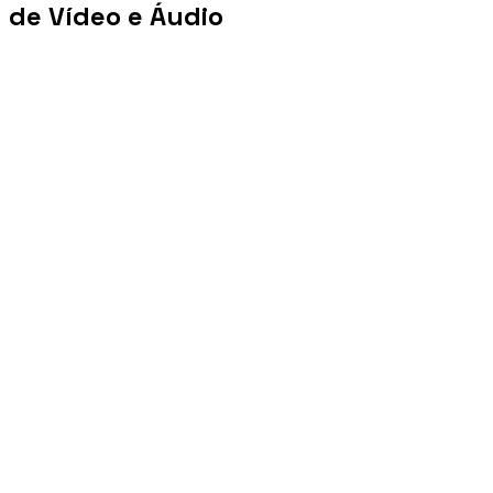
de Vídeo e Áudio
+100 mi
Views/mês
+1 PB
Tráfego/mês
+10 mil