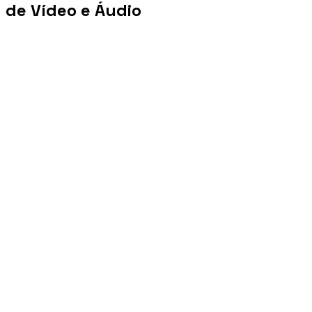
de Vídeo e Áudio
+100 mi
Views/mês
+1 PB
Tráfego/mês
+10 mil