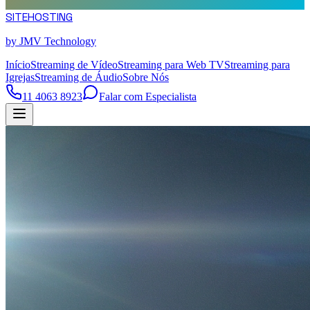
SITE
HOSTING
by JMV Technology
Início
Streaming de Vídeo
Streaming para Web TV
Streaming para
Igrejas
Streaming de Áudio
Sobre Nós
11 4063 8923
Falar com Especialista