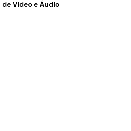
de Vídeo e Áudio
+100 mi
Views/mês
+1 PB
Tráfego/mês
+10 mil