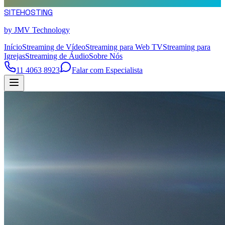
SITE
HOSTING
by JMV Technology
Início
Streaming de Vídeo
Streaming para Web TV
Streaming para
Igrejas
Streaming de Áudio
Sobre Nós
11 4063 8923
Falar com Especialista