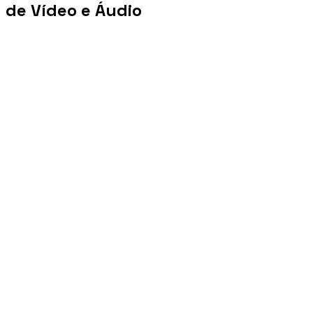
de Vídeo e Áudio
+100 mi
Views/mês
+1 PB
Tráfego/mês
+10 mil