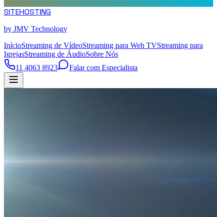
SITE
HOSTING
by JMV Technology
Início
Streaming de Vídeo
Streaming para Web TV
Streaming para
Igrejas
Streaming de Áudio
Sobre Nós
11 4063 8923
Falar com Especialista