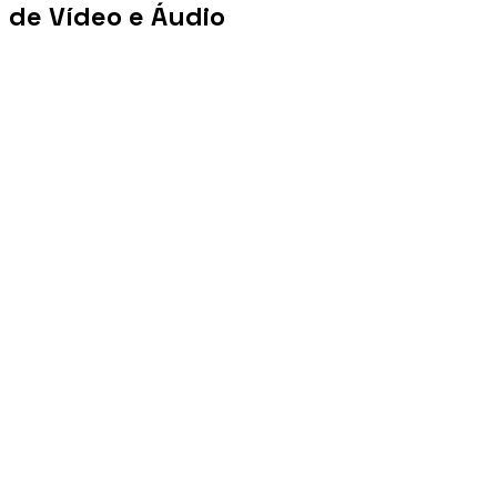
de Vídeo e Áudio
+100 mi
Views/mês
+1 PB
Tráfego/mês
+10 mil