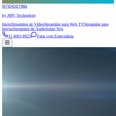
SITE
HOSTING
by JMV Technology
Início
Streaming de Vídeo
Streaming para Web TV
Streaming para
Igrejas
Streaming de Áudio
Sobre Nós
11 4063 8923
Falar com Especialista