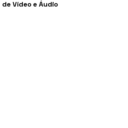
de Vídeo e Áudio
+100 mi
Views/mês
+1 PB
Tráfego/mês
+10 mil