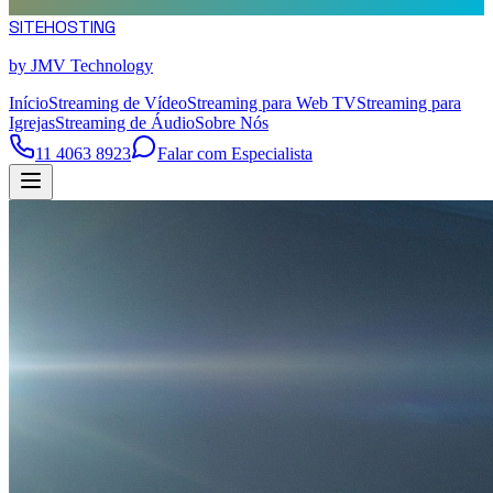
SITE
HOSTING
by JMV Technology
Início
Streaming de Vídeo
Streaming para Web TV
Streaming para
Igrejas
Streaming de Áudio
Sobre Nós
11 4063 8923
Falar com Especialista