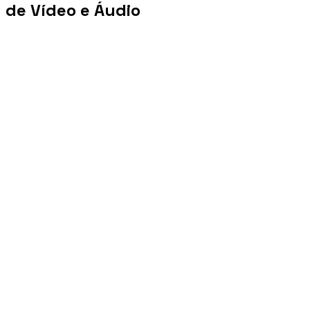
de Vídeo e Áudio
+100 mi
Views/mês
+1 PB
Tráfego/mês
+10 mil