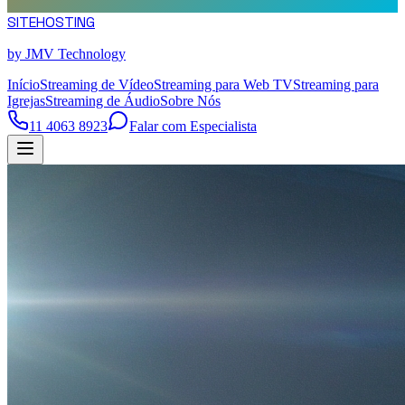
SITE
HOSTING
by JMV Technology
Início
Streaming de Vídeo
Streaming para Web TV
Streaming para
Igrejas
Streaming de Áudio
Sobre Nós
11 4063 8923
Falar com Especialista