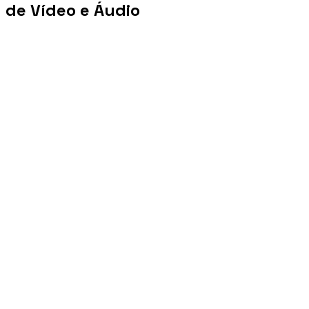
de Vídeo e Áudio
+100 mi
Views/mês
+1 PB
Tráfego/mês
+10 mil