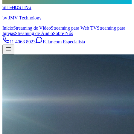
SITE
HOSTING
by JMV Technology
Início
Streaming de Vídeo
Streaming para Web TV
Streaming para
Igrejas
Streaming de Áudio
Sobre Nós
11 4063 8923
Falar com Especialista