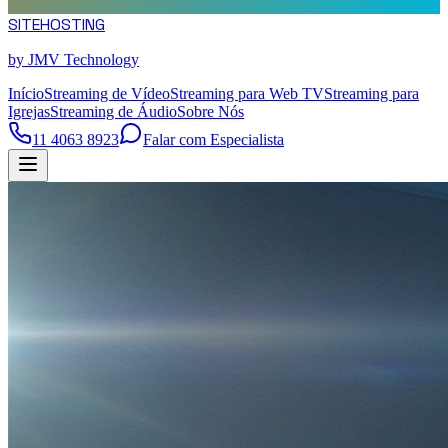
SITE
HOSTING
by JMV Technology
Início
Streaming de Vídeo
Streaming para Web TV
Streaming para
Igrejas
Streaming de Áudio
Sobre Nós
11 4063 8923
Falar com Especialista