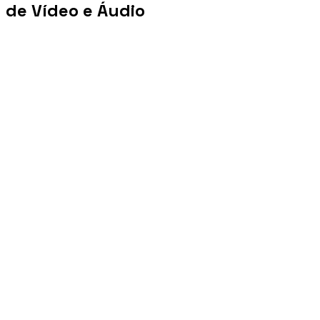
de Vídeo e Áudio
+100 mi
Views/mês
+1 PB
Tráfego/mês
+10 mil