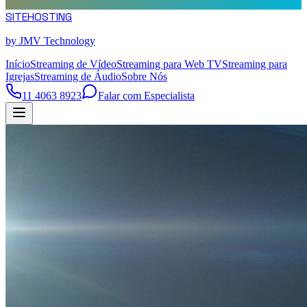
SITE
HOSTING
by JMV Technology
Início
Streaming de Vídeo
Streaming para Web TV
Streaming para
Igrejas
Streaming de Áudio
Sobre Nós
11 4063 8923
Falar com Especialista