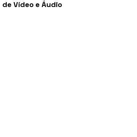
de Vídeo e Áudio
+100 mi
Views/mês
+1 PB
Tráfego/mês
+10 mil