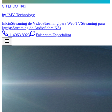
SITE
HOSTING
by JMV Technology
Início
Streaming de Vídeo
Streaming para Web TV
Streaming para
Igrejas
Streaming de Áudio
Sobre Nós
11 4063 8923
Falar com Especialista