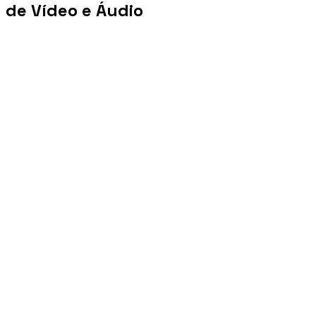
de Vídeo e Áudio
+100 mi
Views/mês
+1 PB
Tráfego/mês
+10 mil