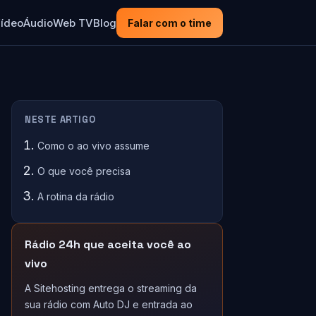
ídeo
Áudio
Web TV
Blog
Falar com o time
NESTE ARTIGO
Como o ao vivo assume
O que você precisa
A rotina da rádio
Rádio 24h que aceita você ao
vivo
A Sitehosting entrega o streaming da
sua rádio com Auto DJ e entrada ao