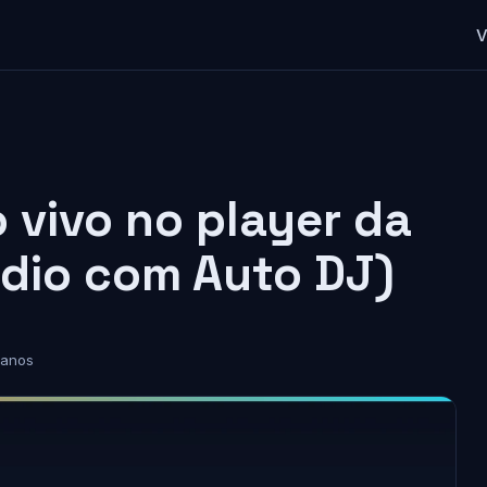
V
 vivo no player da
rádio com Auto DJ)
 anos