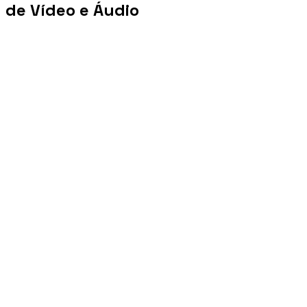
de Vídeo e Áudio
+100 mi
Views/mês
+1 PB
Tráfego/mês
+10 mil