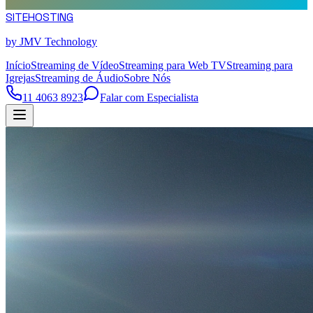
SITE
HOSTING
by JMV Technology
Início
Streaming de Vídeo
Streaming para Web TV
Streaming para
Igrejas
Streaming de Áudio
Sobre Nós
11 4063 8923
Falar com Especialista