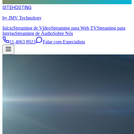
SITE
HOSTING
by JMV Technology
Início
Streaming de Vídeo
Streaming para Web TV
Streaming para
Igrejas
Streaming de Áudio
Sobre Nós
11 4063 8923
Falar com Especialista