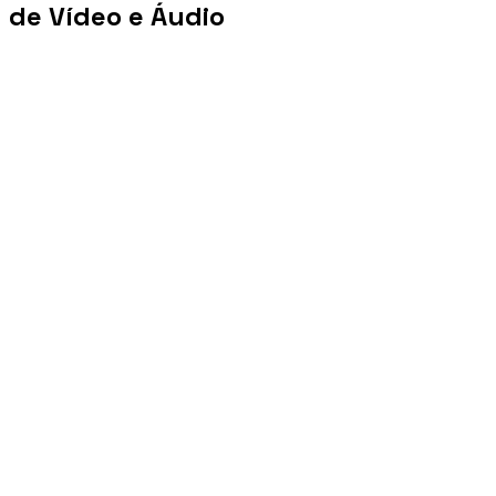
de Vídeo e Áudio
+100 mi
Views/mês
+1 PB
Tráfego/mês
+10 mil