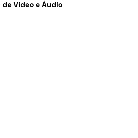
de Vídeo e Áudio
+100 mi
Views/mês
+1 PB
Tráfego/mês
+10 mil