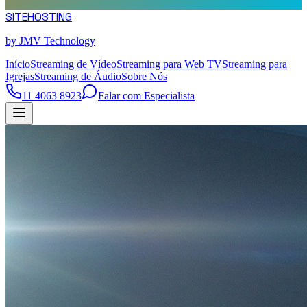
SITE
HOSTING
by JMV Technology
Início
Streaming de Vídeo
Streaming para Web TV
Streaming para
Igrejas
Streaming de Áudio
Sobre Nós
11 4063 8923
Falar com Especialista