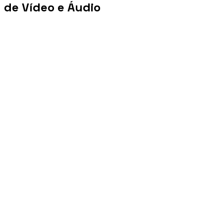
de Vídeo e Áudio
+100 mi
Views/mês
+1 PB
Tráfego/mês
+10 mil