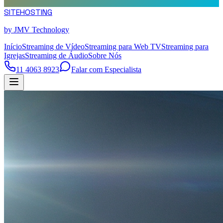
SITE
HOSTING
by JMV Technology
Início
Streaming de Vídeo
Streaming para Web TV
Streaming para
Igrejas
Streaming de Áudio
Sobre Nós
11 4063 8923
Falar com Especialista