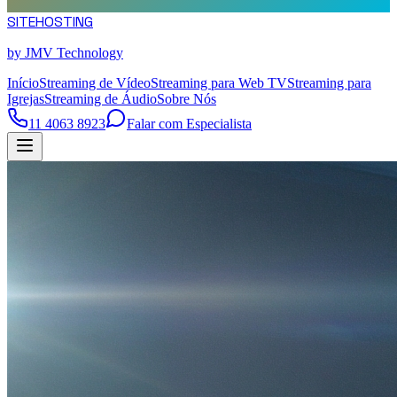
SITE
HOSTING
by JMV Technology
Início
Streaming de Vídeo
Streaming para Web TV
Streaming para
Igrejas
Streaming de Áudio
Sobre Nós
11 4063 8923
Falar com Especialista