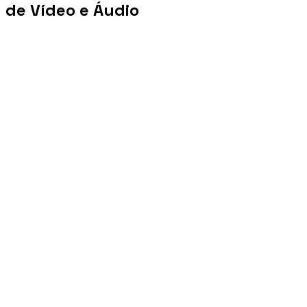
de Vídeo e Áudio
+100 mi
Views/mês
+1 PB
Tráfego/mês
+10 mil