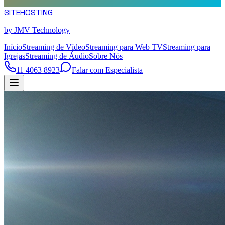
SITE
HOSTING
by JMV Technology
Início
Streaming de Vídeo
Streaming para Web TV
Streaming para
Igrejas
Streaming de Áudio
Sobre Nós
11 4063 8923
Falar com Especialista