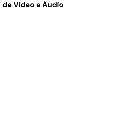
de Vídeo e Áudio
+100 mi
Views/mês
+1 PB
Tráfego/mês
+10 mil