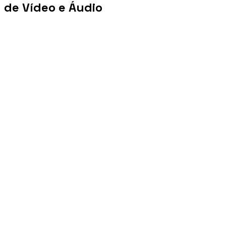
de Vídeo e Áudio
+100 mi
Views/mês
+1 PB
Tráfego/mês
+10 mil