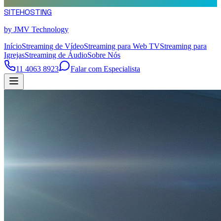
SITE
HOSTING
by JMV Technology
Início
Streaming de Vídeo
Streaming para Web TV
Streaming para
Igrejas
Streaming de Áudio
Sobre Nós
11 4063 8923
Falar com Especialista