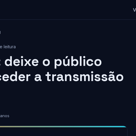
V
g
e leitura
 deixe o público
ceder a transmissão
 anos