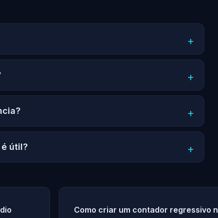
?
ncia?
é útil?
dio
Como criar um contador regressivo n