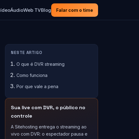
ídeo
Áudio
Web TV
Blog
Falar com o time
NESTE ARTIGO
O que é DVR streaming
Como funciona
Por que vale a pena
Sua live com DVR, o público no
controle
A Sitehosting entrega o streaming ao
vivo com DVR: o espectador pausa e