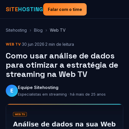
SITE
HOSTING
Falar com o time
Sitehosting
›
Blog
›
Web TV
·
30 jun 2026
·
2 min de leitura
WEB TV
Como usar análise de dados
para otimizar a estratégia de
streaming na Web TV
Equipe Sitehosting
E
Especialistas em streaming · há mais de 25 anos