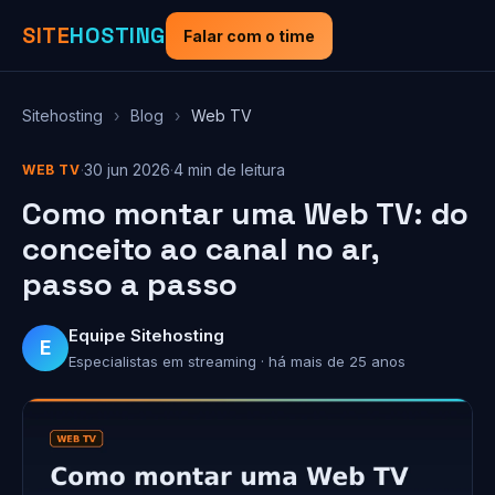
SITE
HOSTING
Falar com o time
Sitehosting
›
Blog
›
Web TV
·
30 jun 2026
·
4 min de leitura
WEB TV
Como montar uma Web TV: do
conceito ao canal no ar,
passo a passo
Equipe Sitehosting
E
Especialistas em streaming · há mais de 25 anos