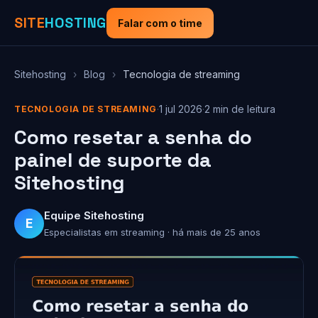
SITE
HOSTING
Falar com o time
Sitehosting
›
Blog
›
Tecnologia de streaming
·
1 jul 2026
·
2 min de leitura
TECNOLOGIA DE STREAMING
Como resetar a senha do
painel de suporte da
Sitehosting
Equipe Sitehosting
E
Especialistas em streaming · há mais de 25 anos