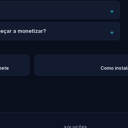
meçar a monetizar?
nete
Como instal
SOLUÇÕES