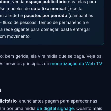
ndoor
, venda
espaço publicitário
nas telas para
 Use modelos de
cota fixa mensal
(receita
m a rede) e
pacotes por período
(campanhas
 — fluxo de pessoas, tempo de permanência e
a rede gigante para começar: basta entregar
bom movimento.
o: bem gerida, ela vira mídia que se paga. Veja os
 Os mesmos princípios de
monetização da Web TV
a
icitário
: anunciantes pagam para aparecer nas
iam por uma mídia
de digital signage
. Quanto mais