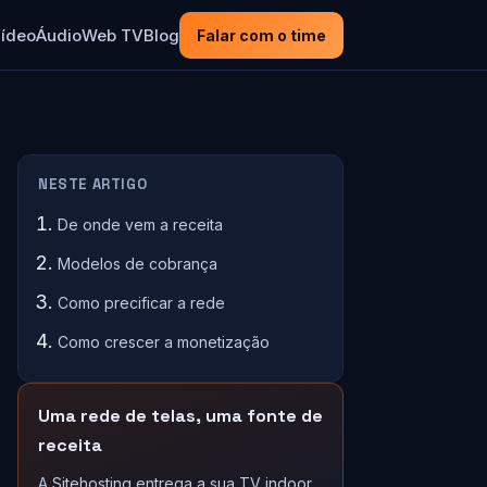
ídeo
Áudio
Web TV
Blog
Falar com o time
NESTE ARTIGO
De onde vem a receita
Modelos de cobrança
Como precificar a rede
Como crescer a monetização
Uma rede de telas, uma fonte de
receita
A Sitehosting entrega a sua TV indoor