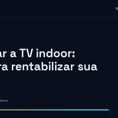
V
 a TV indoor:
a rentabilizar sua
 anos