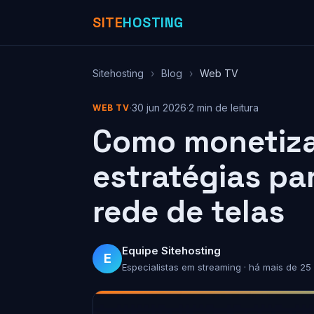
SITE
HOSTING
Sitehosting
›
Blog
›
Web TV
·
30 jun 2026
·
2 min de leitura
WEB TV
Como monetizar
estratégias par
rede de telas
Equipe Sitehosting
E
Especialistas em streaming · há mais de 25