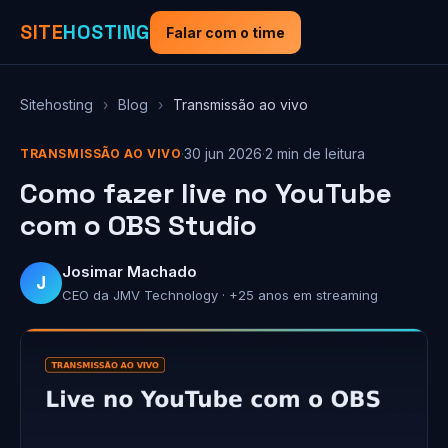
SITE
HOSTING
Falar com o time
Sitehosting
›
Blog
›
Transmissão ao vivo
·
30 jun 2026
·
2 min de leitura
TRANSMISSÃO AO VIVO
Como fazer live no YouTube
com o OBS Studio
Josimar Machado
J
CEO da JMV Technology · +25 anos em streaming