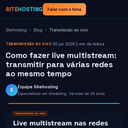
SITE
HOSTING
Falar com o time
Sitehosting
›
Blog
›
Transmissão ao vivo
·
30 jun 2026
·
2 min de leitura
TRANSMISSÃO AO VIVO
Como fazer live multistream:
transmitir para várias redes
ao mesmo tempo
Equipe Sitehosting
E
Especialistas em streaming · há mais de 25 anos