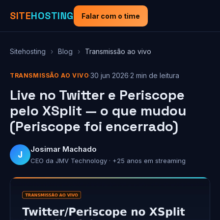
SITE
HOSTING
Falar com o time
Sitehosting
›
Blog
›
Transmissão ao vivo
·
30 jun 2026
·
2 min de leitura
TRANSMISSÃO AO VIVO
Live no Twitter e Periscope
pelo XSplit — o que mudou
(Periscope foi encerrado)
Josimar Machado
J
CEO da JMV Technology · +25 anos em streaming