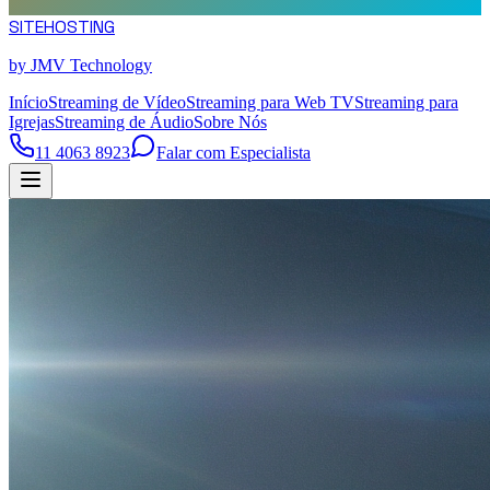
SITE
HOSTING
by JMV Technology
Início
Streaming de Vídeo
Streaming para Web TV
Streaming para
Igrejas
Streaming de Áudio
Sobre Nós
11 4063 8923
Falar com Especialista