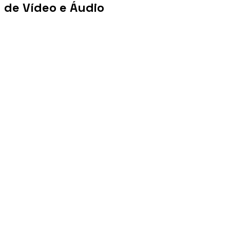
de Vídeo e Áudio
+100 mi
Views/mês
+1 PB
Tráfego/mês
+10 mil