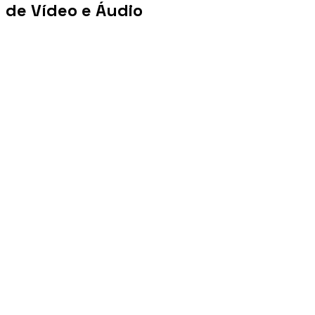
de Vídeo e Áudio
+100 mi
Views/mês
+1 PB
Tráfego/mês
+10 mil