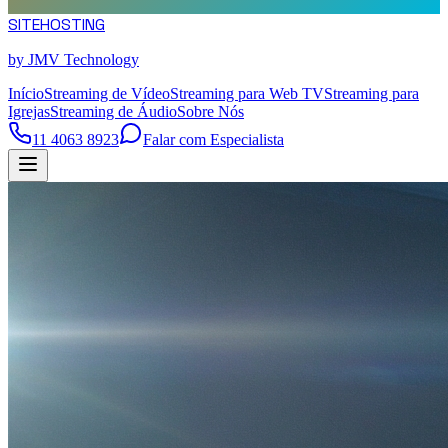
SITE
HOSTING
by JMV Technology
Início
Streaming de Vídeo
Streaming para Web TV
Streaming para
Igrejas
Streaming de Áudio
Sobre Nós
11 4063 8923
Falar com Especialista