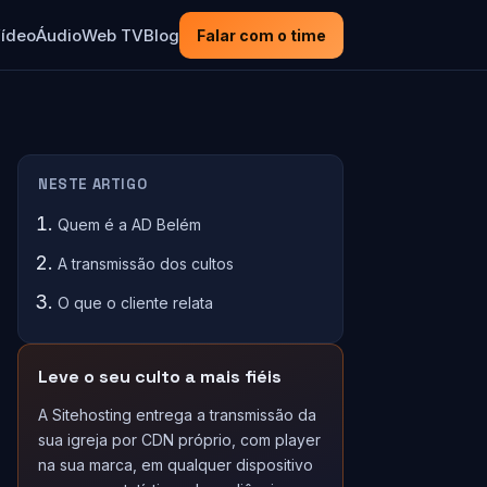
ídeo
Áudio
Web TV
Blog
Falar com o time
NESTE ARTIGO
Quem é a AD Belém
A transmissão dos cultos
O que o cliente relata
Leve o seu culto a mais fiéis
A Sitehosting entrega a transmissão da
sua igreja por CDN próprio, com player
na sua marca, em qualquer dispositivo