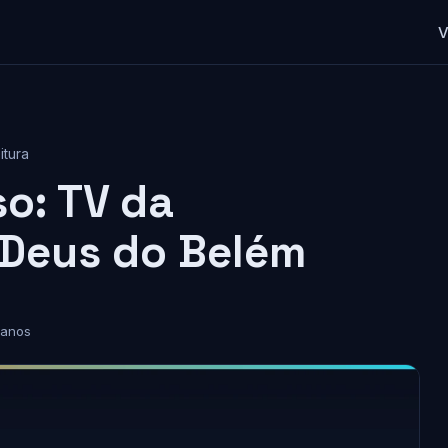
V
itura
o: TV da
 Deus do Belém
 anos