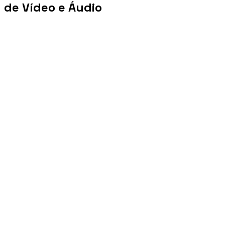
de Vídeo e Áudio
+100 mi
Views/mês
+1 PB
Tráfego/mês
+10 mil