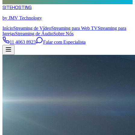
SITE
HOSTING
by JMV Technology
Início
Streaming de Vídeo
Streaming para Web TV
Streaming para
Igrejas
Streaming de Áudio
Sobre Nós
11 4063 8923
Falar com Especialista