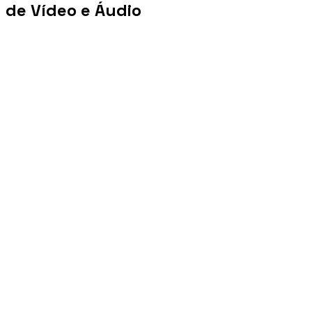
de Vídeo e Áudio
+100 mi
Views/mês
+1 PB
Tráfego/mês
+10 mil