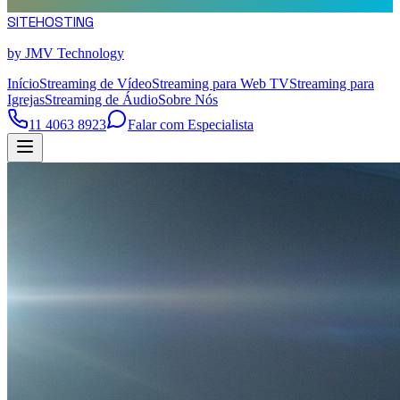
SITE
HOSTING
by JMV Technology
Início
Streaming de Vídeo
Streaming para Web TV
Streaming para
Igrejas
Streaming de Áudio
Sobre Nós
11 4063 8923
Falar com Especialista